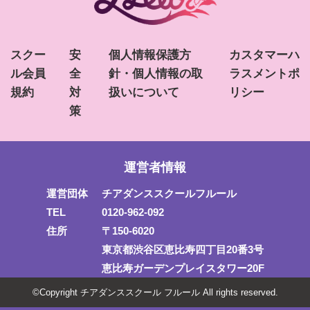
スクー
安
個人情報保護方
カスタマーハ
ル会員
全
針・個人情報の取
ラスメントポ
規約
対
扱いについて
リシー
策
運営者情報
運営団体
チアダンススクールフルール
TEL
0120-962-092
住所
〒150-6020
東京都渋谷区恵比寿四丁目20番3号
恵比寿ガーデンプレイスタワー20F
©Copyright チアダンススクール フルール All rights reserved.