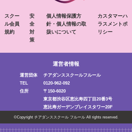
スクー
安
個人情報保護方
カスタマーハ
ル会員
全
針・個人情報の取
ラスメントポ
規約
対
扱いについて
リシー
策
運営者情報
運営団体
チアダンススクールフルール
TEL
0120-962-092
住所
〒150-6020
東京都渋谷区恵比寿四丁目20番3号
恵比寿ガーデンプレイスタワー20F
©Copyright チアダンススクール フルール All rights reserved.